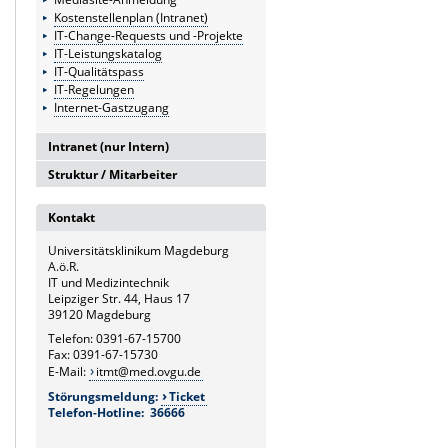
Kostenstellenplan (Intranet)
IT-Change-Requests und -Projekte
IT-Leistungskatalog
IT-Qualitätspass
IT-Regelungen
Internet-Gastzugang
Intranet (nur Intern)
Struktur / Mitarbeiter
Intranetserver
G6
Kontakt
Leitung und Sekretariat
Universitätsklinikum Magdeburg
G6.1
A.ö.R.
Medizintechnik
IT und Medizintechnik
Leipziger Str. 44, Haus 17
G6.2
39120 Magdeburg
Hardware- und Service-Management
Telefon: 0391-67-15700
Fax: 0391-67-15730
G6.3
E-Mail:
itmt@med.ovgu.de
Netzwerk und Kommunikation
Störungsmeldung:
Ticket
Telefon-Hotline: 36666
G6.4
Systemmanagement und