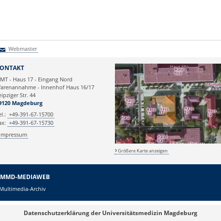
Webmaster
Webmaster
ONTAKT
TMT - Haus 17 - Eingang Nord
arenannahme - Innenhof Haus 16/17
eipziger Str. 44
9120 Magdeburg
el.:
+49-391-67-15700
ax:
+49-391-67-15730
Impressum
Größere Karte anzeigen
MMD-MEDIAWEB
Multimedia-Archiv
Datenschutzerklärung der Universitätsmedizin Magdeburg