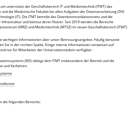
um unterstützt der Geschäftsbereich IT und Medizintechnik (ITMT) das
m und die Medizinische Fakultät bei allen Aufgaben der Datenverarbeitung (DV)
chnologie (IT). Die ITMT betreibt das Datenkommunikationsnetz und die
Infrastruktur und betreut deren Nutzer. Seit 2019 werden die Bereiche
enzentrum (MRZ) und Medizintechnik (MTSZ) im neuen Geschäftsbereich (ITMT)
lle wichtigen Informationen über unser Betreuungsangebot. Häufig benutzte
den Sie in der rechten Spalte. Einige interne Informationen verweisen auf
sind nur für Mitarbeiter der Universitätsmedizin verfügbar.
tionssystems (KIS) obliegt dem ITMT insbesondere der Betrieb und die
me und Verfahren:
ssysteme
nsdienste
in die folgenden Bereiche: