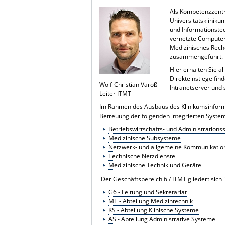
Als Kompetenzzentr
Universitätskliniku
und Informationste
vernetzte Computer-
Medizinisches Rech
zusammengeführt.
Hier erhalten Sie a
Direkteinstiege fin
Wolf-Christian Varoß
Intranetserver und 
Leiter ITMT
Im Rahmen des Ausbaus des Klinikumsinforma
Betreuung der folgenden integrierten Syste
Betriebswirtschafts- und Administration
Medizinische Subsysteme
Netzwerk- und allgemeine Kommunikatio
Technische Netzdienste
Medizinische Technik und Geräte
Der Geschäftsbereich 6 / ITMT gliedert sich 
G6 - Leitung und Sekretariat
MT - Abteilung Medizintechnik
KS - Abteilung Klinische Systeme
AS - Abteilung Administrative Systeme