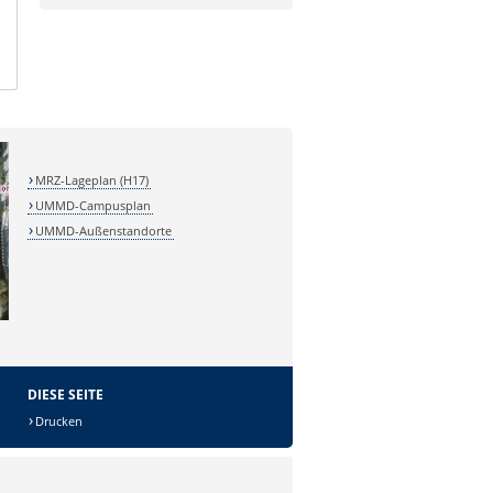
bildverarbeitende Systeme
G6.5
Klinische und Betriebswirtschaftliche
Applikationen
MRZ-Lageplan (H17)
UMMD-Campusplan
UMMD-Außenstandorte
DIESE SEITE
Drucken