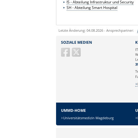
IS - Abteilung Infrastruktur und Security
SH - Abteilung Smart Hospital
Letzte Änderung: 04.08.2026 - Ansprechpartner:
Sie können eine Nachricht versenden an:
SOZIALE MEDIEN
K
Ihre E-Mailadresse:
I
W
L
Ihr Anliegen:
3
T
F
UMMD-HOME
U
Universitätsmedizin Magdeburg