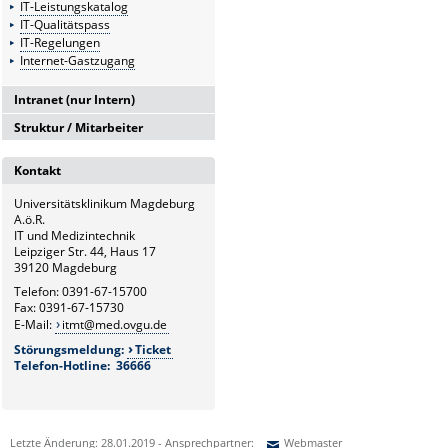
IT-Leistungskatalog
IT-Qualitätspass
IT-Regelungen
Internet-Gastzugang
Intranet (nur Intern)
Struktur / Mitarbeiter
Intranetserver
G6
Kontakt
Leitung und Sekretariat
Universitätsklinikum Magdeburg
G6.1
A.ö.R.
Medizintechnik
IT und Medizintechnik
Leipziger Str. 44, Haus 17
G6.2
39120 Magdeburg
Hardware- und Service-
Telefon: 0391-67-15700
Management
Fax: 0391-67-15730
E-Mail:
itmt@med.ovgu.de
G6.3
Störungsmeldung:
Ticket
Netzwerk und Kommunikation
Telefon-Hotline: 36666
G6.4
Systemmanagement und
bildverarbeitende Systeme
Letzte Änderung: 28.01.2019 - Ansprechpartner:
Webmaster