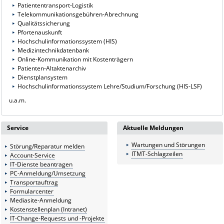
Patiententransport-Logistik
Telekommunikationsgebühren-Abrechnung
Qualitätssicherung
Pfortenauskunft
Hochschulinformationssystem (HIS)
Medizintechnikdatenbank
Online-Kommunikation mit Kostenträgern
Patienten-Altaktenarchiv
Dienstplansystem
Hochschulinformationssystem Lehre/Studium/Forschung (HIS-LSF)
u.a.m.
Service
Aktuelle Meldungen
Wartungen und Störungen
Störung/Reparatur melden
ITMT-Schlagzeilen
Account-Service
IT-Dienste beantragen
PC-Anmeldung/Umsetzung
Transportauftrag
Formularcenter
Mediasite-Anmeldung
Kostenstellenplan (Intranet)
IT-Change-Requests und -Projekte