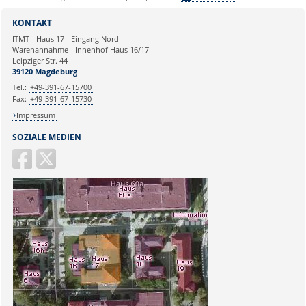
G6.5
Sie können eine Nachricht versenden an:
Webmaster
Klinische und
KONTAKT
Betriebswirtschaftliche
Ihre E-Mailadresse:
ITMT - Haus 17 - Eingang Nord
Applikationen
Warenannahme - Innenhof Haus 16/17
Leipziger Str. 44
Ihr Anliegen:
39120 Magdeburg
Tel.:
+49-391-67-15700
Fax:
+49-391-67-15730
Impressum
SOZIALE MEDIEN