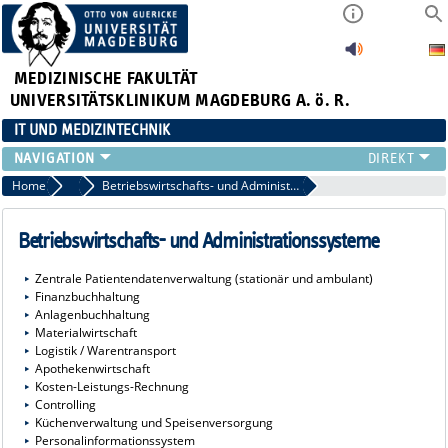
MEDIZINISCHE FAKULTÄT
UNIVERSITÄTSKLINIKUM MAGDEBURG A. ö. R.
IT UND MEDIZINTECHNIK
LEISTUNGSANGEBOT
Home
Klinikumsinformationssystem (KIS)
Betriebswirtschafts- und Administrationssysteme
SERVICE
STRUKTUR
Betriebswirtschafts- und Administrationssysteme
APPS
Zentrale Patientendatenverwaltung (stationär und ambulant)
Finanzbuchhaltung
Anlagenbuchhaltung
Materialwirtschaft
Logistik / Warentransport
Apothekenwirtschaft
Kosten-Leistungs-Rechnung
Controlling
Küchenverwaltung und Speisenversorgung
Personalinformationssystem