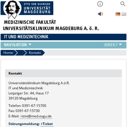
MEDIZINISCHE FAKULTÄT
UNIVERSITÄTSKLINIKUM MAGDEBURG A. ö. R.
IT UND MEDIZINTECHNIK
LEISTUNGSANGEBOT
Home
Marginalboxen
Kontakt
SERVICE
STRUKTUR
Kontakt
APPS
Universitätsklinikum Magdeburg A.ö.R.
IT und Medizintechnik
Leipziger Str. 44, Haus 17
39120 Magdeburg
Telefon: 0391-67-15700
Fax: 0391-67-15730
E-Mail:
itmt@med.ovgu.de
Störungsmeldung:
Ticket