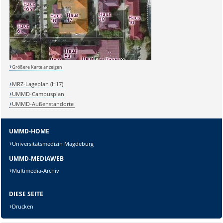
Sicherheitsabfrage:
Größere Karte anzeigen
Lösung:
MRZ-Lageplan (H17)
UMMD-Campusplan
UMMD-Außenstandorte
UMMD-HOME
Universitätsmedizin Magdeburg
UMMD-MEDIAWEB
Multimedia-Archiv
DIESE SEITE
Drucken