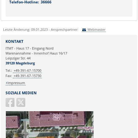
Telefon-Hotline: 36666
Letzte Änderung: 09.01.2023 - Ansprechpartner:
Webmaster
Sie können eine Nachricht versenden an:
Webmaster
KONTAKT
Ihre E-Mailadresse:
ITMT - Haus 17 - Eingang Nord
Warenannahme - Innenhof Haus 16/17
Leipziger Str. 44
Ihr Anliegen:
39120 Magdeburg
Tel.:
+49-391-67-15700
Fax:
+49-391-67-15730
Impressum
SOZIALE MEDIEN