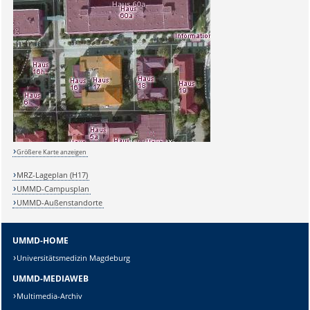
Größere Karte anzeigen
Sicherheitsabfrage:
MRZ-Lageplan (H17)
UMMD-Campusplan
UMMD-Außenstandorte
UMMD-HOME
Lösung:
Universitätsmedizin Magdeburg
UMMD-MEDIAWEB
Multimedia-Archiv