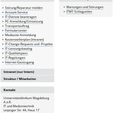
Wartungen und Störungen
Störung/Reparatur melden
ITMT-Schlagzeilen
Account-Service
IT-Dienste beantragen
PC-Anmeldung/Umsetzung
Transportauftrag
Formularcenter
Mediasite-Anmeldung
Kostenstellenplan (Intranet)
IT-Change-Requests und -Projekte
IT-Leistungskatalog
IT-Qualitätspass
IT-Regelungen
Internet-Gastzugang
Intranet (nur Intern)
Struktur / Mitarbeiter
Intranetserver
G6
Kontakt
Leitung und Sekretariat
Universitätsklinikum Magdeburg
G6.1
A.ö.R.
Medizintechnik
IT und Medizintechnik
Leipziger Str. 44, Haus 17