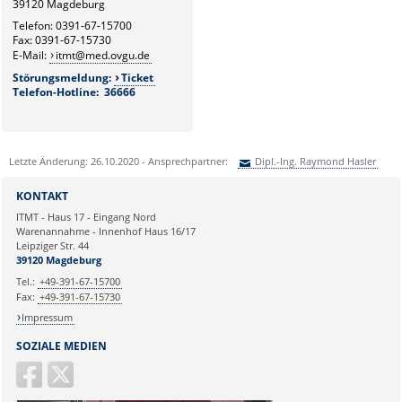
G6.2
39120 Magdeburg
Hardware- und Service-
Telefon: 0391-67-15700
Management
Fax: 0391-67-15730
E-Mail:
itmt@med.ovgu.de
G6.3
Störungsmeldung:
Ticket
Netzwerk und Kommunikation
Telefon-Hotline: 36666
G6.4
Systemmanagement und
bildverarbeitende Systeme
Letzte Änderung: 26.10.2020 - Ansprechpartner:
Dipl.-Ing. Raymond Hasler
G6.5
Sie können eine Nachricht versenden an:
Dipl.-Ing. Raymond Hasler
Klinische und
KONTAKT
Betriebswirtschaftliche
Ihre E-Mailadresse:
ITMT - Haus 17 - Eingang Nord
Applikationen
Warenannahme - Innenhof Haus 16/17
Leipziger Str. 44
Ihr Anliegen:
39120 Magdeburg
Tel.:
+49-391-67-15700
Fax:
+49-391-67-15730
Impressum
SOZIALE MEDIEN