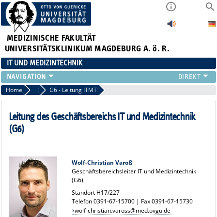
MEDIZINISCHE FAKULTÄT
UNIVERSITÄTSKLINIKUM MAGDEBURG A. ö. R.
IT UND MEDIZINTECHNIK
LEISTUNGSANGEBOT
Home
Struktur
G6 - Leitung ITMT
SERVICE
STRUKTUR
Leitung des Geschäftsbereichs IT und Medizintechnik
APPS
(G6)
Wolf-Christian Varoß
Geschäftsbereichsleiter IT und Medizintechnik
(G6)
Standort H17/227
Telefon 0391-67-15700 | Fax 0391-67-15730
wolf-christian.vaross@med.ovgu.de