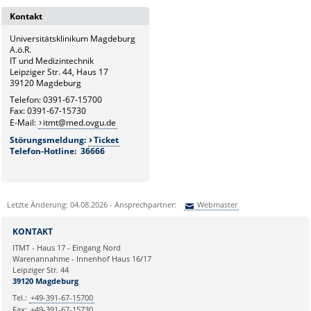
G6
Kontakt
Leitung und Sekretariat
Universitätsklinikum Magdeburg
G6.1
A.ö.R.
Medizintechnik
IT und Medizintechnik
Leipziger Str. 44, Haus 17
G6.2
39120 Magdeburg
Hardware- und Service-
Telefon: 0391-67-15700
Management
Fax: 0391-67-15730
E-Mail:
itmt@med.ovgu.de
G6.3
Störungsmeldung:
Ticket
Netzwerk und Kommunikation
Telefon-Hotline: 36666
G6.4
Systemmanagement und
bildverarbeitende Systeme
Letzte Änderung: 04.08.2026 - Ansprechpartner:
Webmaster
G6.5
Sie können eine Nachricht versenden an:
Webmaster
Klinische und
KONTAKT
Betriebswirtschaftliche
Ihre E-Mailadresse:
ITMT - Haus 17 - Eingang Nord
Applikationen
Warenannahme - Innenhof Haus 16/17
Leipziger Str. 44
Ihr Anliegen:
39120 Magdeburg
Tel.:
+49-391-67-15700
Fax:
+49-391-67-15730