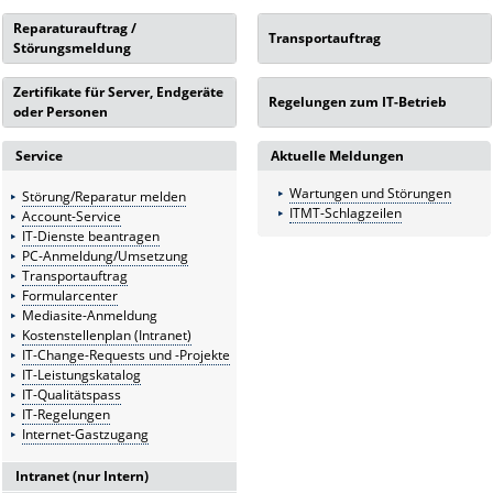
Reparaturauftrag /
Transportauftrag
Störungsmeldung
Zertifikate für Server, Endgeräte
Regelungen zum IT-Betrieb
oder Personen
Service
Aktuelle Meldungen
Wartungen und Störungen
Störung/Reparatur melden
ITMT-Schlagzeilen
Account-Service
IT-Dienste beantragen
PC-Anmeldung/Umsetzung
Transportauftrag
Formularcenter
Mediasite-Anmeldung
Kostenstellenplan (Intranet)
IT-Change-Requests und -Projekte
IT-Leistungskatalog
IT-Qualitätspass
IT-Regelungen
Internet-Gastzugang
Intranet (nur Intern)