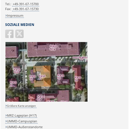
Tel.:
+49-391-67-15700
Fax:
+49-391-67-15730
Impressum
SOZIALE MEDIEN
Größere Karte anzeigen
MRZ-Lageplan (H17)
UMMD-Campusplan
Sicherheitsabfrage:
UMMD-Außenstandorte