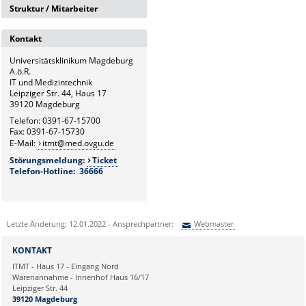
Struktur / Mitarbeiter
Intranetserver
G6
Kontakt
Leitung und Sekretariat
Universitätsklinikum Magdeburg
G6.1
A.ö.R.
Medizintechnik
IT und Medizintechnik
Leipziger Str. 44, Haus 17
G6.2
39120 Magdeburg
Hardware- und Service-
Telefon: 0391-67-15700
Management
Fax: 0391-67-15730
E-Mail:
itmt@med.ovgu.de
G6.3
Störungsmeldung:
Ticket
Netzwerk und Kommunikation
Telefon-Hotline: 36666
G6.4
Systemmanagement und
bildverarbeitende Systeme
Letzte Änderung: 12.01.2022 - Ansprechpartner:
Webmaster
G6.5
Sie können eine Nachricht versenden an:
Webmaster
Klinische und
KONTAKT
Betriebswirtschaftliche
Ihre E-Mailadresse:
ITMT - Haus 17 - Eingang Nord
Applikationen
Warenannahme - Innenhof Haus 16/17
Leipziger Str. 44
Ihr Anliegen:
39120 Magdeburg