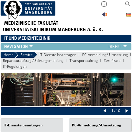
MEDIZINISCHE FAKULTÄT
UNIVERSITÄTSKLINIKUM MAGDEBURG A. ö. R.
IT UND MEDIZINTECHNIK
LEISTUNGSANGEBOT
Home
Service
IT-Dienste beantragen
PC-Anmeldung/-Umsetzung
Reparaturauftrag / Störungsmeldung
Transportauftrag
Zertifikate
SERVICE
IT-Regelungen
STRUKTUR
APPS
1 / 10
IT-Dienste beantragen
PC-Anmeldung/-Umsetzung