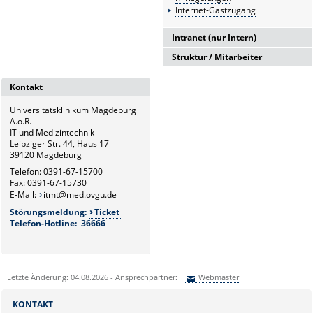
Internet-Gastzugang
Intranet (nur Intern)
Struktur / Mitarbeiter
Intranetserver
G6
Kontakt
Leitung und Sekretariat
Universitätsklinikum Magdeburg
G6.1
A.ö.R.
Medizintechnik
IT und Medizintechnik
Leipziger Str. 44, Haus 17
G6.2
39120 Magdeburg
Hardware- und Service-
Telefon: 0391-67-15700
Management
Fax: 0391-67-15730
E-Mail:
itmt@med.ovgu.de
G6.3
Störungsmeldung:
Ticket
Netzwerk und Kommunikation
Telefon-Hotline: 36666
G6.4
Systemmanagement und
bildverarbeitende Systeme
Letzte Änderung: 04.08.2026 - Ansprechpartner:
Webmaster
G6.5
Sie können eine Nachricht versenden an:
Webmaster
Klinische und
KONTAKT
Betriebswirtschaftliche