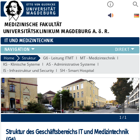
MEDIZINISCHE FAKULTÄT
UNIVERSITÄTSKLINIKUM MAGDEBURG A. ö. R.
IT UND MEDIZINTECHNIK
LEISTUNGSANGEBOT
Home
Struktur
G6 - Leitung ITMT
MT - Medizintechnik
KS - Klinische Syteme
AS - Administrative Systeme
SERVICE
IS - Infrastruktur und Security
SH - Smart Hospital
STRUKTUR
APPS
1 / 1
Struktur des Geschäftsbereichs IT und Medizintechnik
(G6)