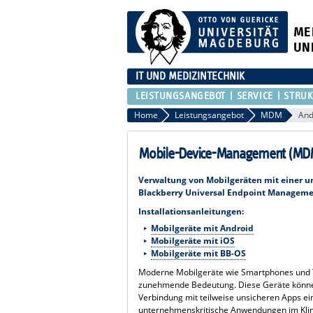
ME
UN
IT UND MEDIZINTECHNIK
LEISTUNGSANGEBOT
SERVICE
STRU
Home
Leistungsangebot
MDM
And
Mobile-Device-Management (MD
Verwaltung von Mobilgeräten mit einer un
Blackberry Universal Endpoint Manageme
Installationsanleitungen:
Mobilgeräte mit Android
Mobilgeräte mit iOS
Mobilgeräte mit BB-OS
Moderne Mobilgeräte wie Smartphones und 
zunehmende Bedeutung. Diese Geräte können
Verbindung mit teilweise unsicheren Apps ein
unternehmenskritische Anwendungen im Kli