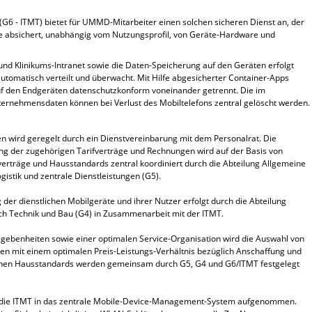
(G6 - ITMT) bietet für UMMD-Mitarbeiter einen solchen sicheren Dienst an, der
äte absichert, unabhängig vom Nutzungsprofil, von Geräte-Hardware und
nd Klinikums-Intranet sowie die Daten-Speicherung auf den Geräten erfolgt
 automatisch verteilt und überwacht. Mit Hilfe abgesicherter Container-Apps
uf den Endgeräten datenschutzkonform voneinander getrennt. Die im
ernehmensdaten können bei Verlust des Mobiltelefons zentral gelöscht werden.
n wird geregelt durch ein Dienstvereinbarung mit dem Personalrat. Die
ng der zugehörigen Tarifverträge und Rechnungen wird auf der Basis von
träge und Hausstandards zentral koordiniert durch die Abteilung Allgemeine
istik und zentrale Dienstleistungen (G5).
der dienstlichen Mobilgeräte und ihrer Nutzer erfolgt durch die Abteilung
ich Technik und Bau (G4) in Zusammenarbeit mit der ITMT.
egebenheiten sowie einer optimalen Service-Organisation wird die Auswahl von
en mit einem optimalen Preis-Leistungs-Verhältnis bezüglich Anschaffung und
ichen Hausstandards werden gemeinsam durch G5, G4 und G6/ITMT festgelegt
h die ITMT in das zentrale Mobile-Device-Management-System aufgenommen.