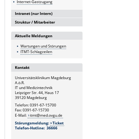
Internet-Gastzugang
Intranet (nur Intern)
Struktur / Mitarbeiter
Intranetserver
G6
Aktuelle Meldungen
Leitung und Sekretariat
Wartungen und Störungen
G6.1
ITMT-Schlagzeilen
Medizintechnik
G6.2
Kontakt
Hardware- und Service-Management
Universitätsklinikum Magdeburg
G6.3
A.ö.R.
Netzwerk und Kommunikation
IT und Medizintechnik
Leipziger Str. 44, Haus 17
G6.4
39120 Magdeburg
Systemmanagement und
Telefon: 0391-67-15700
bildverarbeitende Systeme
Fax: 0391-67-15730
E-Mail:
itmt@med.ovgu.de
G6.5
Störungsmeldung:
Ticket
Klinische und Betriebswirtschaftliche
Telefon-Hotline: 36666
Applikationen