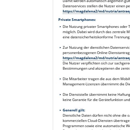
Damit werden automatisch allgemein gülti
Datenservices stellen die Nutzer einen 
https://magdalena2/md/nutria/antrae
Private Smartphones:
Die Nutzung privater Smartphones oder Ta
möglich. Dabei wird durch das zentrale M
eine datensicherheitskonforme Trennung 
Zur Nutzung der dienstlichen Datenservice
personenbezogenen Online-Dienstantrag 
https://magdalena2/md/nutria/antrae
Die Nutzer verpflichten sich zur sachger
Bestimmungen und akzeptieren die zentra
Die Mitarbeiter tragen die aus dem Mobilf
Management-Lizenzen übernimmt die Dien
Die Dienststelle übernimmt keine Haftung
keine Garantie für die Gerätefunktion und
Generell gilt:
Dienstliche Daten dürfen nicht ohne die 
kommerziellen Cloud-Diensten übertragen
Programmen sowie eine automatische Weite