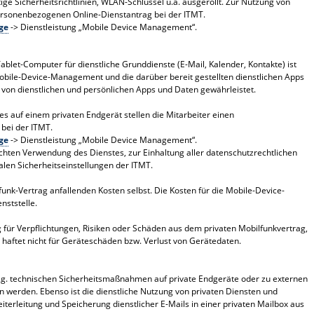
ge Sicherheitsrichtlinien, WLAN-Schlüssel u.a. ausgerollt. Zur Nutzung von
personenbezogenen Online-Dienstantrag bei der ITMT.
ge
-> Dienstleistung „Mobile Device Management“.
blet-Computer für dienstliche Grunddienste (E-Mail, Kalender, Kontakte) ist
obile-Device-Management und die darüber bereit gestellten dienstlichen Apps
von dienstlichen und persönlichen Apps und Daten gewährleistet.
s auf einem privaten Endgerät stellen die Mitarbeiter einen
bei der ITMT.
ge
-> Dienstleistung „Mobile Device Management“.
echten Verwendung des Dienstes, zur Einhaltung aller datenschutzrechtlichen
len Sicherheitseinstellungen der ITMT.
unk-Vertrag anfallenden Kosten selbst. Die Kosten für die Mobile-Device-
ststelle.
 für Verpflichtungen, Risiken oder Schäden aus dem privaten Mobilfunkvertrag,
 haftet nicht für Geräteschäden bzw. Verlust von Gerätedaten.
o.g. technischen Sicherheitsmaßnahmen auf private Endgeräte oder zu externen
 werden. Ebenso ist die dienstliche Nutzung von privaten Diensten und
rleitung und Speicherung dienstlicher E-Mails in einer privaten Mailbox aus