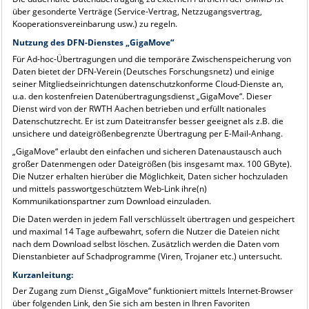
über gesonderte Verträge (Service-Vertrag, Netzzugangsvertrag,
Kooperationsvereinbarung usw.) zu regeln.
Nutzung des DFN-Dienstes „GigaMove“
Für Ad-hoc-Übertragungen und die temporäre Zwischenspeicherung von
Daten bietet der DFN-Verein (Deutsches Forschungsnetz) und einige
seiner Mitgliedseinrichtungen datenschutzkonforme Cloud-Dienste an,
u.a. den kostenfreien Datenübertragungsdienst „GigaMove“. Dieser
Dienst wird von der RWTH Aachen betrieben und erfüllt nationales
Datenschutzrecht. Er ist zum Dateitransfer besser geeignet als z.B. die
unsichere und dateigrößenbegrenzte Übertragung per E-Mail-Anhang.
„GigaMove“ erlaubt den einfachen und sicheren Datenaustausch auch
großer Datenmengen oder Dateigrößen (bis insgesamt max. 100 GByte).
Die Nutzer erhalten hierüber die Möglichkeit, Daten sicher hochzuladen
und mittels passwortgeschütztem Web-Link ihre(n)
Kommunikationspartner zum Download einzuladen.
Die Daten werden in jedem Fall verschlüsselt übertragen und gespeichert
und maximal 14 Tage aufbewahrt, sofern die Nutzer die Dateien nicht
nach dem Download selbst löschen. Zusätzlich werden die Daten vom
Dienstanbieter auf Schadprogramme (Viren, Trojaner etc.) untersucht.
Kurzanleitung:
Der Zugang zum Dienst „GigaMove“ funktioniert mittels Internet-Browser
über folgenden Link, den Sie sich am besten in Ihren Favoriten