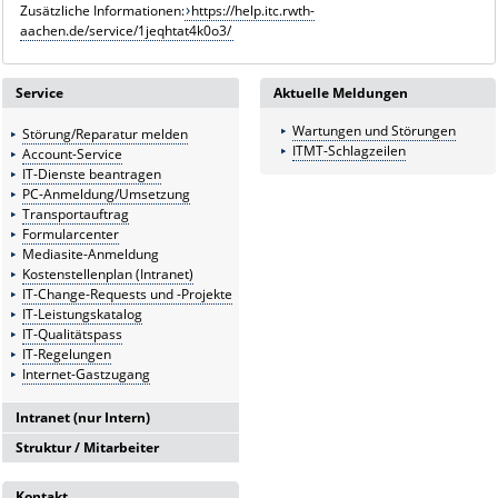
Zusätzliche Informationen:
https://help.itc.rwth-
aachen.de/service/1jeqhtat4k0o3/
Service
Aktuelle Meldungen
Wartungen und Störungen
Störung/Reparatur melden
ITMT-Schlagzeilen
Account-Service
IT-Dienste beantragen
PC-Anmeldung/Umsetzung
Transportauftrag
Formularcenter
Mediasite-Anmeldung
Kostenstellenplan (Intranet)
IT-Change-Requests und -Projekte
IT-Leistungskatalog
IT-Qualitätspass
IT-Regelungen
Internet-Gastzugang
Intranet (nur Intern)
Struktur / Mitarbeiter
Intranetserver
G6
Kontakt