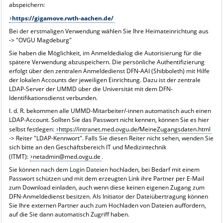
abspeichern:
https://gigamove.rwth-aachen.de/
Bei der erstmaligen Verwendung wählen Sie Ihre Heimateinrichtung aus
-> "OVGU Magdeburg"
Sie haben die Möglichkeit, im Anmeldedialog die Autorisierung für die
spätere Verwendung abzuspeichern. Die persönliche Authentifizierung
erfolgt über den zentralen Anmeldedienst DFN-AAI (Shibboleth) mit Hilfe
der lokalen Accounts der jeweiligen Einrichtung. Dazu ist der zentrale
LDAP-Server der UMMD über die Universität mit dem DFN-
Identifikationsdienst verbunden.
I. d. R. bekommen alle UMMD-Mitarbeiter/-innen automatisch auch einen
LDAP-Account. Sollten Sie das Passwort nicht kennen, können Sie es hier
selbst festlegen:
https://intranet.med.ovgu.de/MeineZugangsdaten.html
-> Reiter "LDAP-Kennwort". Falls Sie diesen Reiter nicht sehen, wenden Sie
sich bitte an den Geschäftsbereich IT und Medizintechnik
(ITMT):
netadmin@med.ovgu.de
.
Sie können nach dem Login Dateien hochladen, bei Bedarf mit einem
Passwort schützen und mit dem erzeugten Link ihre Partner per E-Mail
zum Download einladen, auch wenn diese keinen eigenen Zugang zum
DFN-Anmeldedienst besitzen. Als Initiator der Dateiübertragung können
Sie Ihre externen Partner auch zum Hochladen von Dateien auffordern,
auf die Sie dann automatisch Zugriff haben.