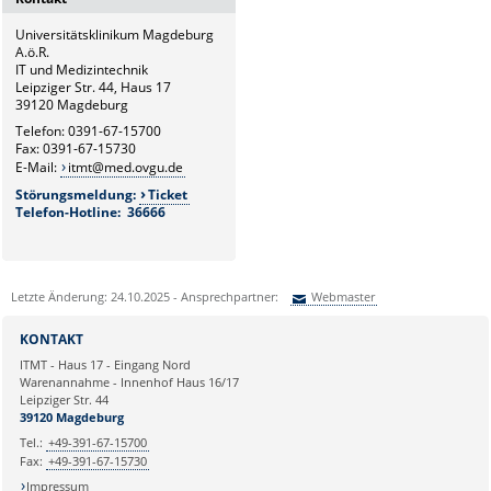
Leitung und Sekretariat
Universitätsklinikum Magdeburg
G6.1
A.ö.R.
Medizintechnik
IT und Medizintechnik
Leipziger Str. 44, Haus 17
G6.2
39120 Magdeburg
Hardware- und Service-
Telefon: 0391-67-15700
Management
Fax: 0391-67-15730
E-Mail:
itmt@med.ovgu.de
G6.3
Störungsmeldung:
Ticket
Netzwerk und Kommunikation
Telefon-Hotline: 36666
G6.4
Systemmanagement und
bildverarbeitende Systeme
Letzte Änderung: 24.10.2025 - Ansprechpartner:
Webmaster
G6.5
Sie können eine Nachricht versenden an:
Webmaster
Klinische und
KONTAKT
Betriebswirtschaftliche
Ihre E-Mailadresse:
ITMT - Haus 17 - Eingang Nord
Applikationen
Warenannahme - Innenhof Haus 16/17
Leipziger Str. 44
Ihr Anliegen:
39120 Magdeburg
Tel.:
+49-391-67-15700
Fax:
+49-391-67-15730
Impressum