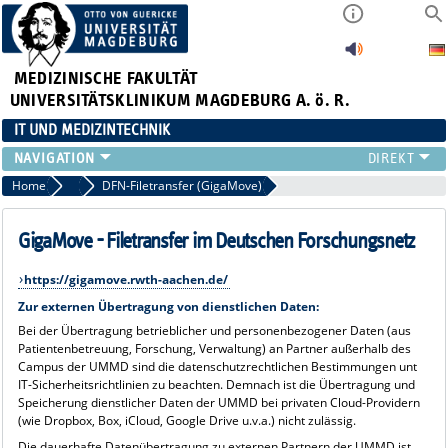
MEDIZINISCHE FAKULTÄT
UNIVERSITÄTSKLINIKUM MAGDEBURG A. ö. R.
IT UND MEDIZINTECHNIK
LEISTUNGSANGEBOT
Home
Leistungsangebot
DFN-Filetransfer (GigaMove)
SERVICE
STRUKTUR
GigaMove - Filetransfer im Deutschen Forschungsnetz
APPS
https://gigamove.rwth-aachen.de/
Zur externen Übertragung von dienstlichen Daten:
Bei der Übertragung betrieblicher und personenbezogener Daten (aus
Patientenbetreuung, Forschung, Verwaltung) an Partner außerhalb des
Campus der UMMD sind die datenschutzrechtlichen Bestimmungen unt
IT-Sicherheitsrichtlinien zu beachten. Demnach ist die Übertragung und
Speicherung dienstlicher Daten der UMMD bei privaten Cloud-Providern
(wie Dropbox, Box, iCloud, Google Drive u.v.a.) nicht zulässig.
Die dauerhafte Datenübertragung zu externen Partnern der UMMD ist