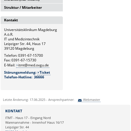
Struktur / Mitarbeiter
Intranetserver
G6
Kontakt
Leitung und Sekretariat
Universitätsklinikum Magdeburg
G6.1
A.ö.R.
Medizintechnik
IT und Medizintechnik
Leipziger Str. 44, Haus 17
G6.2
39120 Magdeburg
Hardware- und Service-
Telefon: 0391-67-15700
Management
Fax: 0391-67-15730
E-Mail:
itmt@med.ovgu.de
G6.3
Störungsmeldung:
Ticket
Netzwerk und Kommunikation
Telefon-Hotline: 36666
G6.4
Systemmanagement und
bildverarbeitende Systeme
Letzte Änderung: 17.06.2025 - Ansprechpartner:
Webmaster
G6.5
Sie können eine Nachricht versenden an:
Webmaster
Klinische und
KONTAKT
Betriebswirtschaftliche
Ihre E-Mailadresse:
ITMT - Haus 17 - Eingang Nord
Applikationen
Warenannahme - Innenhof Haus 16/17
Leipziger Str. 44
Ihr Anliegen: