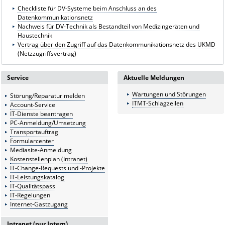
Checkliste für DV-Systeme beim Anschluss an des
Datenkommunikationsnetz
Nachweis für DV-Technik als Bestandteil von Medizingeräten und
Haustechnik
Vertrag über den Zugriff auf das Datenkommunikationsnetz des UKMD
(Netzzugriffsvertrag)
Service
Aktuelle Meldungen
Wartungen und Störungen
Störung/Reparatur melden
ITMT-Schlagzeilen
Account-Service
IT-Dienste beantragen
PC-Anmeldung/Umsetzung
Transportauftrag
Formularcenter
Mediasite-Anmeldung
Kostenstellenplan (Intranet)
IT-Change-Requests und -Projekte
IT-Leistungskatalog
IT-Qualitätspass
IT-Regelungen
Internet-Gastzugang
Intranet (nur Intern)