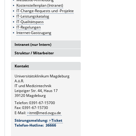
Kostenstellenplan (Intranet)
IT-Change-Requests und -Projekte
IT-Leistungskatalog
IT-Qualitätspass
IT-Regelungen
Internet-Gastzugang
Intranet (nur Intern)
Struktur / Mitarbeiter
Intranetserver
G6
Kontakt
Leitung und Sekretariat
Universitätsklinikum Magdeburg
G6.1
A.ö.R.
Medizintechnik
IT und Medizintechnik
Leipziger Str. 44, Haus 17
G6.2
39120 Magdeburg
Hardware- und Service-Management
Telefon: 0391-67-15700
Fax: 0391-67-15730
G6.3
E-Mail:
itmt@med.ovgu.de
Netzwerk und Kommunikation
Störungsmeldung:
Ticket
Telefon-Hotline: 36666
G6.4
Systemmanagement und