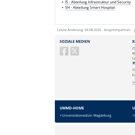
IS - Abteilung Infrastruktur und Security
SH - Abteilung Smart Hospital
Letzte Änderung: 04.08.2026 - Ansprechpartner:
Sie können eine Nachricht versenden an:
SOZIALE MEDIEN
K
Ihre E-Mailadresse:
I
W
L
Ihr Anliegen:
3
T
F
UMMD-HOME
U
Universitätsmedizin Magdeburg