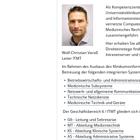
Als Kompetenzzentr
Universitätskliniku
und Informationste
vernetzte Computer-
Medizinisches Rech
zusammengeführt.
Hier erhalten Sie a
Direkteinstiege fin
Wolf-Christian Varoß
Intranetserver und 
Leiter ITMT
Im Rahmen des Ausbaus des Klinikumsinforma
Betreuung der folgenden integrierten Syste
Betriebswirtschafts- und Administration
Medizinische Subsysteme
Netzwerk- und allgemeine Kommunikatio
Technische Netzdienste
Medizinische Technik und Geräte
Der Geschäftsbereich 6 / ITMT gliedert sich 
G6 - Leitung und Sekretariat
MT - Abteilung Medizintechnik
KS - Abteilung Klinische Systeme
AS - Abteilung Administrative Systeme