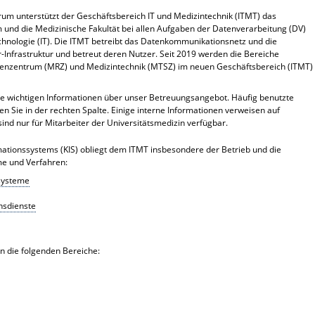
um unterstützt der Geschäftsbereich IT und Medizintechnik (ITMT) das
m und die Medizinische Fakultät bei allen Aufgaben der Datenverarbeitung (DV)
chnologie (IT). Die ITMT betreibt das Datenkommunikationsnetz und die
Infrastruktur und betreut deren Nutzer. Seit 2019 werden die Bereiche
enzentrum (MRZ) und Medizintechnik (MTSZ) im neuen Geschäftsbereich (ITMT)
lle wichtigen Informationen über unser Betreuungsangebot. Häufig benutzte
den Sie in der rechten Spalte. Einige interne Informationen verweisen auf
sind nur für Mitarbeiter der Universitätsmedizin verfügbar.
tionssystems (KIS) obliegt dem ITMT insbesondere der Betrieb und die
me und Verfahren:
ssysteme
nsdienste
in die folgenden Bereiche: