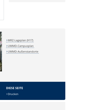
bildverarbeitende Systeme
G6.5
Klinische und Betriebswirtschaftliche
Applikationen
MRZ-Lageplan (H17)
UMMD-Campusplan
UMMD-Außenstandorte
DIESE SEITE
Drucken