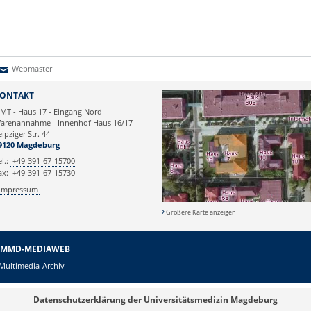
Webmaster
Webmaster
ONTAKT
TMT - Haus 17 - Eingang Nord
arenannahme - Innenhof Haus 16/17
eipziger Str. 44
9120 Magdeburg
el.:
+49-391-67-15700
ax:
+49-391-67-15730
Impressum
Größere Karte anzeigen
MMD-MEDIAWEB
Multimedia-Archiv
Datenschutzerklärung der Universitätsmedizin Magdeburg